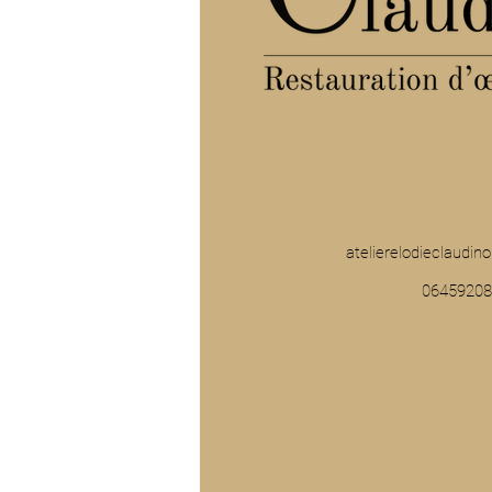
atelierelodieclaudi
06459208