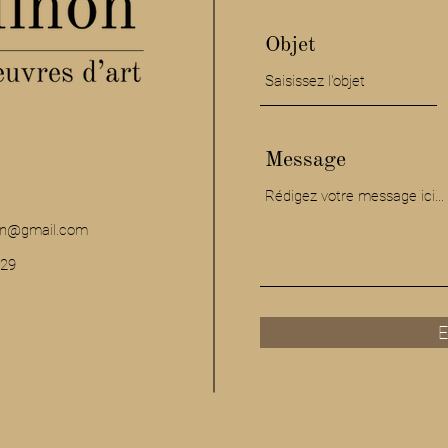
Objet
Message
non@gmail.com
29
E